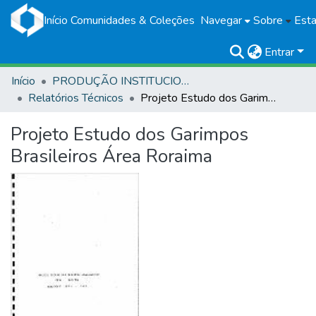
Início
Comunidades & Coleções
Navegar
Sobre
Esta
Entrar
Início
PRODUÇÃO INSTITUCIONAL
Relatórios Técnicos
Projeto Estudo dos Garimpos Brasileiros Área Roraima
Projeto Estudo dos Garimpos
Brasileiros Área Roraima