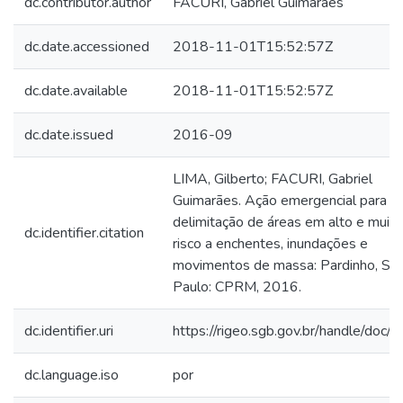
dc.contributor.author
FACURI, Gabriel Guimarães
dc.date.accessioned
2018-11-01T15:52:57Z
dc.date.available
2018-11-01T15:52:57Z
dc.date.issued
2016-09
LIMA, Gilberto; FACURI, Gabriel
Guimarães. Ação emergencial para
delimitação de áreas em alto e muito
dc.identifier.citation
risco a enchentes, inundações e
movimentos de massa: Pardinho, SP.
Paulo: CPRM, 2016.
dc.identifier.uri
https://rigeo.sgb.gov.br/handle/doc
dc.language.iso
por