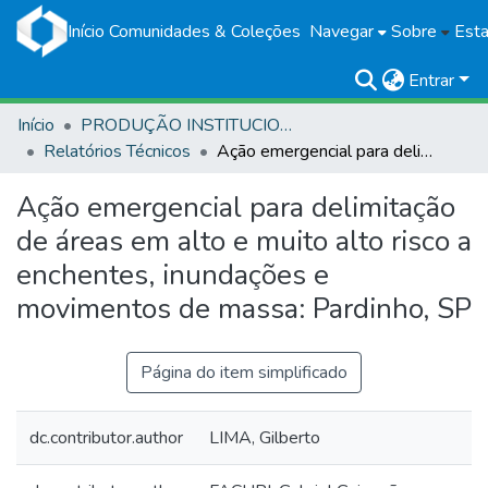
Início
Comunidades & Coleções
Navegar
Sobre
Esta
Entrar
Início
PRODUÇÃO INSTITUCIONAL
Relatórios Técnicos
Ação emergencial para delimitação de áreas em alto e muito alto risco a enchentes, inundações e movimentos de massa: Pardinho, SP
Ação emergencial para delimitação
de áreas em alto e muito alto risco a
enchentes, inundações e
movimentos de massa: Pardinho, SP
Página do item simplificado
dc.contributor.author
LIMA, Gilberto