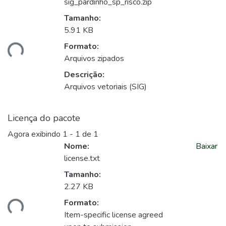
sig_pardinho_sp_risco.zip
Tamanho:
5.91 KB
Formato:
ando...
Arquivos zipados
Descrição:
Arquivos vetoriais (SIG)
Licença do pacote
Agora exibindo
1 - 1 de 1
Nome:
Baixar
license.txt
Tamanho:
2.27 KB
Formato:
ando...
Item-specific license agreed