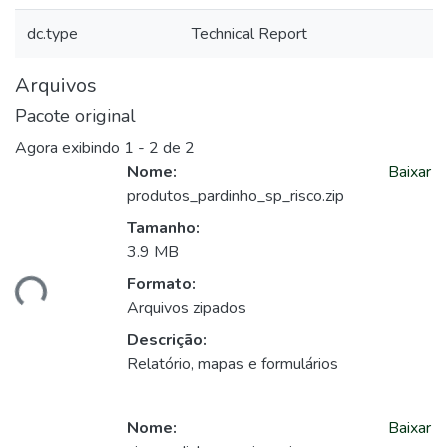
dc.type
Technical Report
Arquivos
Pacote original
Agora exibindo
1 - 2 de 2
Nome:
Baixar
produtos_pardinho_sp_risco.zip
Tamanho:
3.9 MB
Formato:
ando...
Arquivos zipados
Descrição:
Relatório, mapas e formulários
Nome:
Baixar