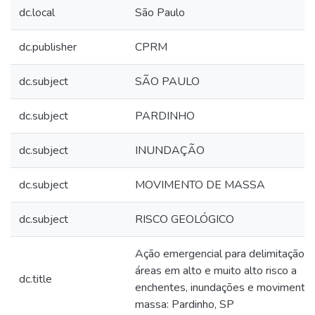
dc.local
São Paulo
dc.publisher
CPRM
dc.subject
SÃO PAULO
dc.subject
PARDINHO
dc.subject
INUNDAÇÃO
dc.subject
MOVIMENTO DE MASSA
dc.subject
RISCO GEOLÓGICO
Ação emergencial para delimitação d
áreas em alto e muito alto risco a
dc.title
enchentes, inundações e movimento
massa: Pardinho, SP