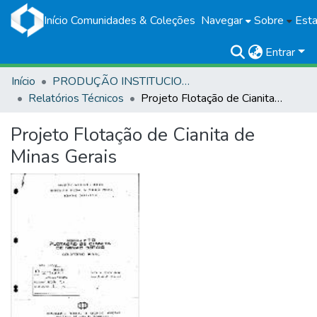
Início
Comunidades & Coleções
Navegar
Sobre
Esta
Entrar
Início
PRODUÇÃO INSTITUCIONAL
Relatórios Técnicos
Projeto Flotação de Cianita de Minas Gerais
Projeto Flotação de Cianita de
Minas Gerais