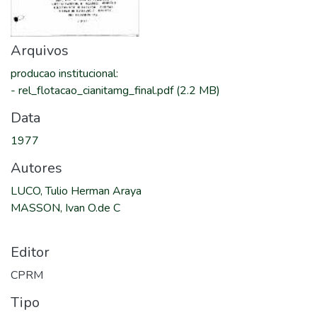
Arquivos
producao institucional
:
-
rel_flotacao_cianitamg_final.pdf
(2.2 MB)
Data
1977
Autores
LUCO, Tulio Herman Araya
MASSON, Ivan O.de C
Editor
CPRM
Tipo