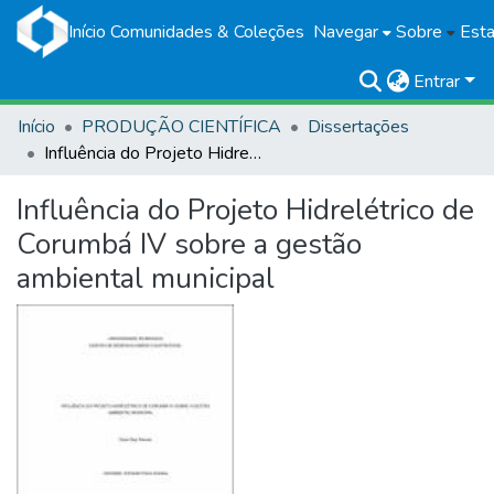
Início
Comunidades & Coleções
Navegar
Sobre
Esta
Entrar
Início
PRODUÇÃO CIENTÍFICA
Dissertações
Influência do Projeto Hidrelétrico de Corumbá IV sobre a gestão ambiental municipal
Influência do Projeto Hidrelétrico de
Corumbá IV sobre a gestão
ambiental municipal