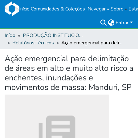
Início
Comunidades & Coleções
Navegar
Sobre
Esta
Entrar
Início
PRODUÇÃO INSTITUCIONAL
Relatórios Técnicos
Ação emergencial para delimitação de áreas em alto e muito alto risco a enchentes, inundações e movimentos de massa: Manduri, SP
Ação emergencial para delimitação
de áreas em alto e muito alto risco a
enchentes, inundações e
movimentos de massa: Manduri, SP