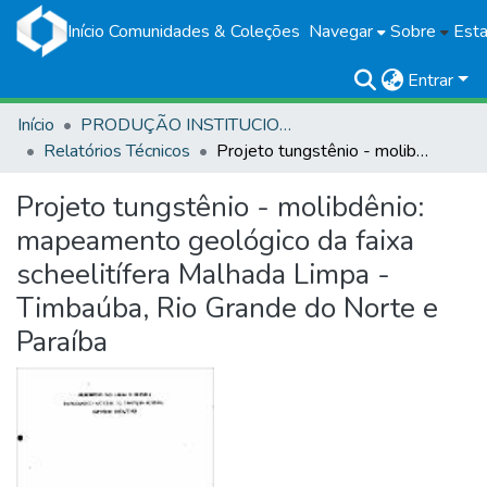
Início
Comunidades & Coleções
Navegar
Sobre
Esta
Entrar
Início
PRODUÇÃO INSTITUCIONAL
Relatórios Técnicos
Projeto tungstênio - molibdênio: mapeamento geológico da faixa scheelitífera Malhada Limpa - Timbaúba, Rio Grande do Norte e Paraíba
Projeto tungstênio - molibdênio:
mapeamento geológico da faixa
scheelitífera Malhada Limpa -
Timbaúba, Rio Grande do Norte e
Paraíba