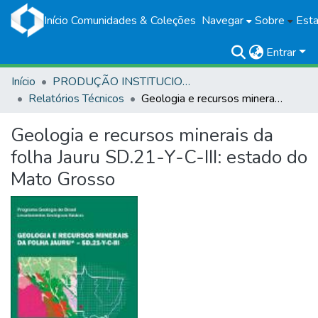
Início
Comunidades & Coleções
Navegar
Sobre
Esta
Entrar
Início
PRODUÇÃO INSTITUCIONAL
Relatórios Técnicos
Geologia e recursos minerais da folha Jauru SD.21-Y-C-III: estado do Mato Grosso
Geologia e recursos minerais da
folha Jauru SD.21-Y-C-III: estado do
Mato Grosso