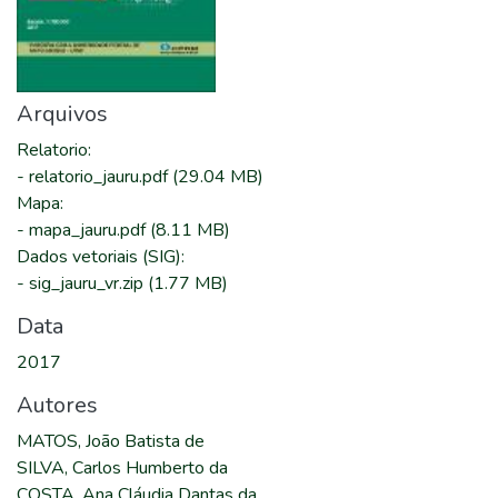
Arquivos
Relatorio
:
-
relatorio_jauru.pdf
(29.04 MB)
Mapa
:
-
mapa_jauru.pdf
(8.11 MB)
Dados vetoriais (SIG)
:
-
sig_jauru_vr.zip
(1.77 MB)
Data
2017
Autores
MATOS, João Batista de
SILVA, Carlos Humberto da
COSTA, Ana Cláudia Dantas da