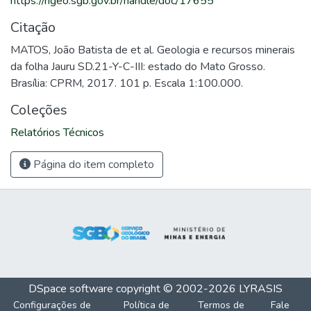
https://rigeo.sgb.gov.br/handle/doc/17655
Citação
MATOS, João Batista de et al. Geologia e recursos minerais
da folha Jauru SD.21-Y-C-III: estado do Mato Grosso.
Brasília: CPRM, 2017. 101 p. Escala 1:100.000.
Coleções
Relatórios Técnicos
Página do item completo
DSpace software
copyright © 2002-2026
LYRASIS
Configurações de
Política de
Termos de
Fale