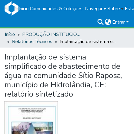
Início
Comunidades & Coleções
Navegar
Sobre
Esta
Entrar
Início
PRODUÇÃO INSTITUCIONAL
Relatórios Técnicos
Implantação de sistema simplificado de abastecimento de água na comunidade Sítio Raposa, município de Hidrolândia, CE: relatório sintetizado
Implantação de sistema
simplificado de abastecimento de
água na comunidade Sítio Raposa,
município de Hidrolândia, CE:
relatório sintetizado