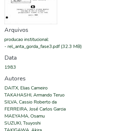
Arquivos
producao institucional
:
-
rel_anta_gorda_fase3.pdf
(32.3 MB)
Data
1983
Autores
DAITX, Elias Carneiro
TAKAHASHI, Armando Teruo
SILVA, Cassio Roberto da
FERREIRA, José Carlos Garcia
MAEYAMA, Osamu
SUZUKI, Tsuyoshi
TAKIGAWA, Akira