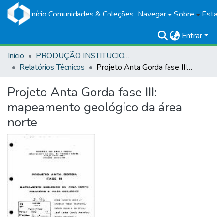
Início
Comunidades & Coleções
Navegar
Sobre
Esta
Entrar
Início
PRODUÇÃO INSTITUCIONAL
Relatórios Técnicos
Projeto Anta Gorda fase III: mapeamento geológico da área norte
Projeto Anta Gorda fase III:
mapeamento geológico da área
norte