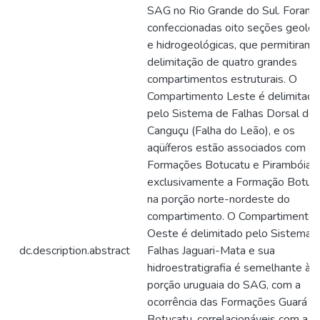
SAG no Rio Grande do Sul. Foram
confeccionadas oito seções geológ
e hidrogeológicas, que permitiram 
delimitação de quatro grandes
compartimentos estruturais. O
Compartimento Leste é delimitado
pelo Sistema de Falhas Dorsal de
Canguçu (Falha do Leão), e os
aqüíferos estão associados com as
Formações Botucatu e Pirambóia 
exclusivamente a Formação Botuca
na porção norte-nordeste do
compartimento. O Compartimento
Oeste é delimitado pelo Sistema 
dc.description.abstract
Falhas Jaguari-Mata e sua
hidroestratigrafia é semelhante à 
porção uruguaia do SAG, com a
ocorrência das Formações Guará e
Botucatu, correlacionáveis com a