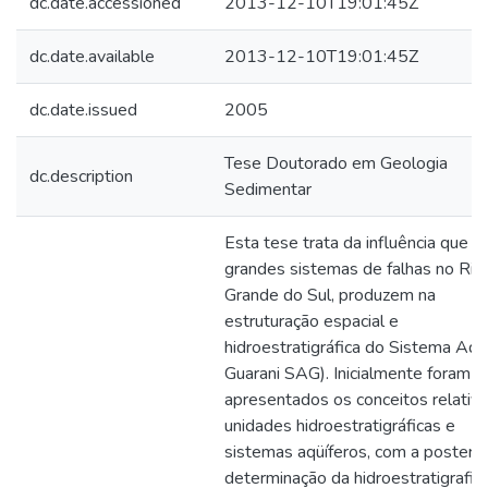
dc.date.accessioned
2013-12-10T19:01:45Z
dc.date.available
2013-12-10T19:01:45Z
dc.date.issued
2005
Tese Doutorado em Geologia
dc.description
Sedimentar
Esta tese trata da influência que o
grandes sistemas de falhas no Rio
Grande do Sul, produzem na
estruturação espacial e
hidroestratigráfica do Sistema Aqü
Guarani SAG). Inicialmente foram
apresentados os conceitos relativo
unidades hidroestratigráficas e
sistemas aqüíferos, com a posterio
determinação da hidroestratigrafia