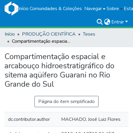
Início
Comunidades & Coleções
Navegar
Sobre
Esta
Entrar
Início
PRODUÇÃO CIENTÍFICA
Teses
Compartimentação espacial e arcabouço hidroestratigráfico do sitema aqüifero Guarani no Rio Grande do Sul
Compartimentação espacial e
arcabouço hidroestratigráfico do
sitema aqüifero Guarani no Rio
Grande do Sul
Página do item simplificado
dc.contributor.author
MACHADO, José Luiz Flores