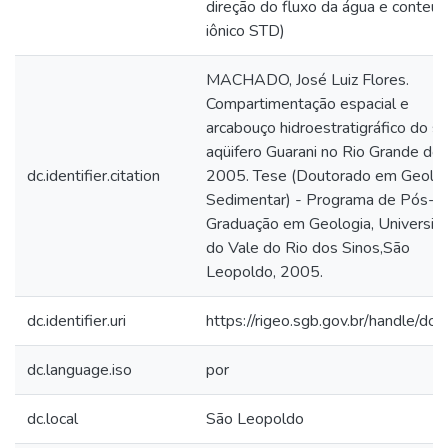
direção do fluxo da água e conteú
iônico STD)
MACHADO, José Luiz Flores.
Compartimentação espacial e
arcabouço hidroestratigráfico do s
aqüifero Guarani no Rio Grande do 
dc.identifier.citation
2005. Tese (Doutorado em Geolog
Sedimentar) - Programa de Pós-
Graduação em Geologia, Universid
do Vale do Rio dos Sinos,São
Leopoldo, 2005.
dc.identifier.uri
https://rigeo.sgb.gov.br/handle/do
dc.language.iso
por
dc.local
São Leopoldo