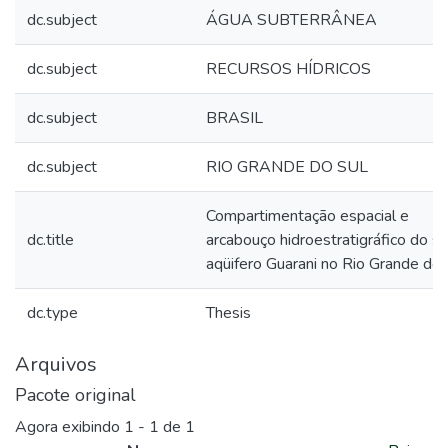
dc.subject
ÁGUA SUBTERRÂNEA
dc.subject
RECURSOS HÍDRICOS
dc.subject
BRASIL
dc.subject
RIO GRANDE DO SUL
Compartimentação espacial e
dc.title
arcabouço hidroestratigráfico do s
aqüifero Guarani no Rio Grande do 
dc.type
Thesis
Arquivos
Pacote original
Agora exibindo
1 - 1 de 1