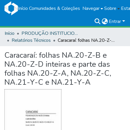
Início
Comunidades & Coleções
Navegar
Sobre
Esta
Entrar
Início
PRODUÇÃO INSTITUCIONAL
Relatórios Técnicos
Caracaraí: folhas NA.20-Z-B e NA.20-Z-D inteiras e parte das folhas NA.20-Z-A, NA.20-Z-C, NA.21-Y-C e NA.21-Y-A
Caracaraí: folhas NA.20-Z-B e
NA.20-Z-D inteiras e parte das
folhas NA.20-Z-A, NA.20-Z-C,
NA.21-Y-C e NA.21-Y-A