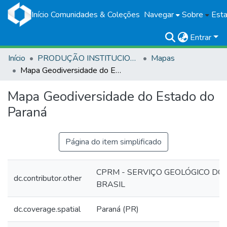
Início
Comunidades & Coleções
Navegar
Sobre
Esta
Entrar
Início
PRODUÇÃO INSTITUCIONAL
Mapas
Mapa Geodiversidade do Estado do Paraná
Mapa Geodiversidade do Estado do
Paraná
Página do item simplificado
CPRM - SERVIÇO GEOLÓGICO DO
dc.contributor.other
BRASIL
dc.coverage.spatial
Paraná (PR)