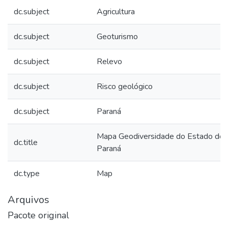
dc.subject
Agricultura
dc.subject
Geoturismo
dc.subject
Relevo
dc.subject
Risco geológico
dc.subject
Paraná
Mapa Geodiversidade do Estado do
dc.title
Paraná
dc.type
Map
Arquivos
Pacote original