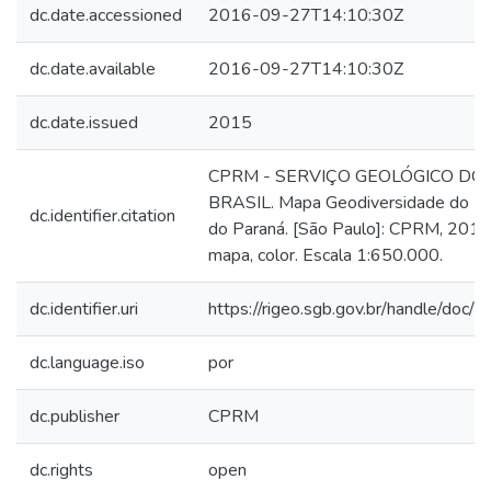
dc.date.accessioned
2016-09-27T14:10:30Z
dc.date.available
2016-09-27T14:10:30Z
dc.date.issued
2015
CPRM - SERVIÇO GEOLÓGICO DO
BRASIL. Mapa Geodiversidade do E
dc.identifier.citation
do Paraná. [São Paulo]: CPRM, 2015
mapa, color. Escala 1:650.000.
dc.identifier.uri
https://rigeo.sgb.gov.br/handle/doc/
dc.language.iso
por
dc.publisher
CPRM
dc.rights
open