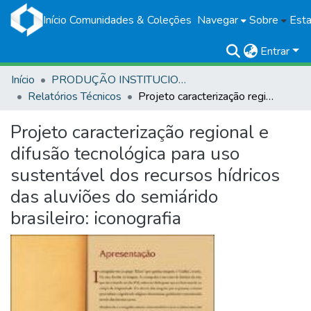
Início
Comunidades & Coleções
Navegar
Sobre
Esta
Entrar
Início
PRODUÇÃO INSTITUCIONAL
Relatórios Técnicos
Projeto caracterização regional e difusão tecnológica para uso sustentável dos recursos hídricos das aluviões do semiárido brasileiro: iconografia
Projeto caracterização regional e
difusão tecnológica para uso
sustentável dos recursos hídricos
das aluviões do semiárido
brasileiro: iconografia