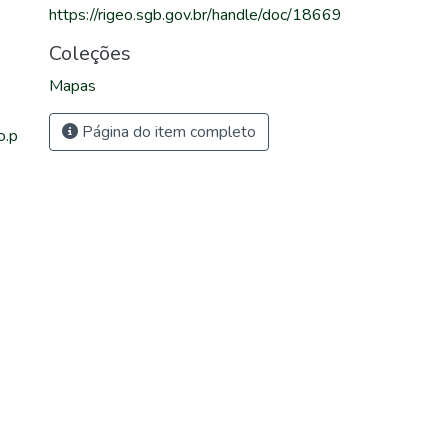
https://rigeo.sgb.gov.br/handle/doc/18669
Coleções
Mapas
Página do item completo
o.p