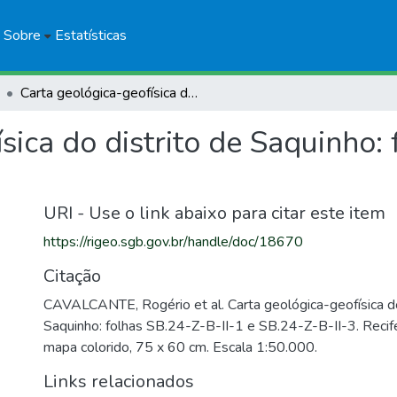
Sobre
Estatísticas
Carta geológica-geofísica do distrito de Saquinho: folhas SB.24-Z-B-II-1 e SB.24-Z-B-II-3
sica do distrito de Saquinho:
URI - Use o link abaixo para citar este item
https://rigeo.sgb.gov.br/handle/doc/18670
Citação
CAVALCANTE, Rogério et al. Carta geológica-geofísica do
Saquinho: folhas SB.24-Z-B-II-1 e SB.24-Z-B-II-3. Reci
mapa colorido, 75 x 60 cm. Escala 1:50.000.
Links relacionados