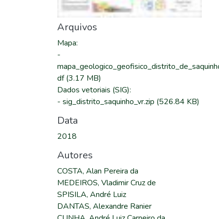
Arquivos
Mapa
:
-
mapa_geologico_geofisico_distrito_de_saquinh
df
(3.17 MB)
Dados vetoriais (SIG)
:
-
sig_distrito_saquinho_vr.zip
(526.84 KB)
Data
2018
Autores
COSTA, Alan Pereira da
MEDEIROS, Vladimir Cruz de
SPISILA, André Luiz
DANTAS, Alexandre Ranier
CUNHA, André Luiz Carneiro da