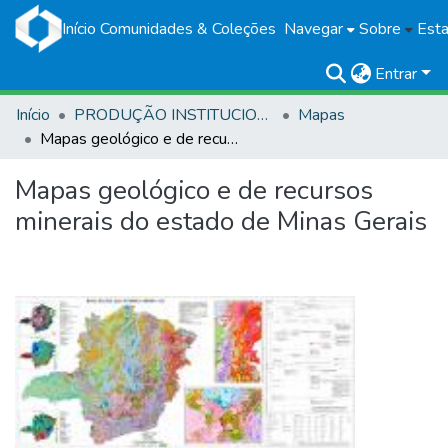
Início
Comunidades & Coleções
Navegar
Sobre
Esta
Entrar
Início
PRODUÇÃO INSTITUCIONAL
Mapas
Mapas geológico e de recursos minerais do estado de Minas Gerais
Mapas geológico e de recursos
minerais do estado de Minas Gerais