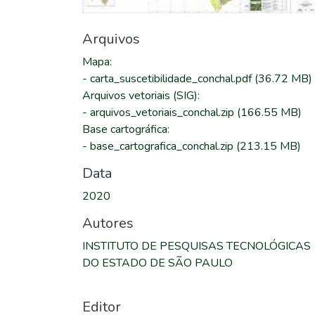
Arquivos
Mapa
:
-
carta_suscetibilidade_conchal.pdf
(36.72 MB)
Arquivos vetoriais (SIG)
:
-
arquivos_vetoriais_conchal.zip
(166.55 MB)
Base cartográfica
:
-
base_cartografica_conchal.zip
(213.15 MB)
Data
2020
Autores
INSTITUTO DE PESQUISAS TECNOLÓGICAS
DO ESTADO DE SÃO PAULO
Editor