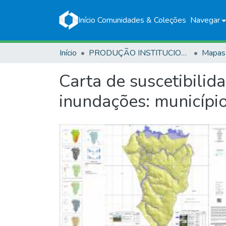
Início
Comunidades & Coleções
Navegar
Início
PRODUÇÃO INSTITUCIONAL
Mapas
Carta de suscetibilid
inundações: municípi