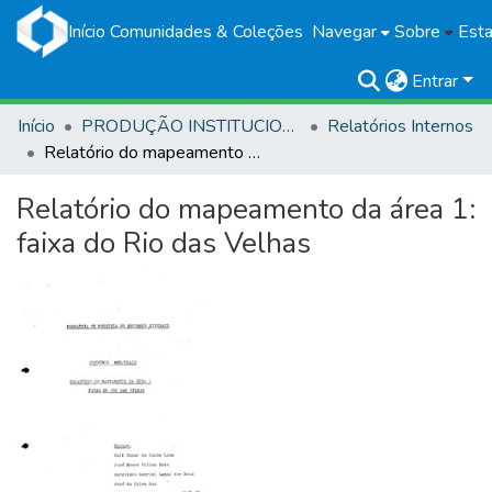
Início
Comunidades & Coleções
Navegar
Sobre
Esta
Entrar
Início
PRODUÇÃO INSTITUCIONAL
Relatórios Internos
Relatório do mapeamento da área 1: faixa do Rio das Velhas
Relatório do mapeamento da área 1:
faixa do Rio das Velhas