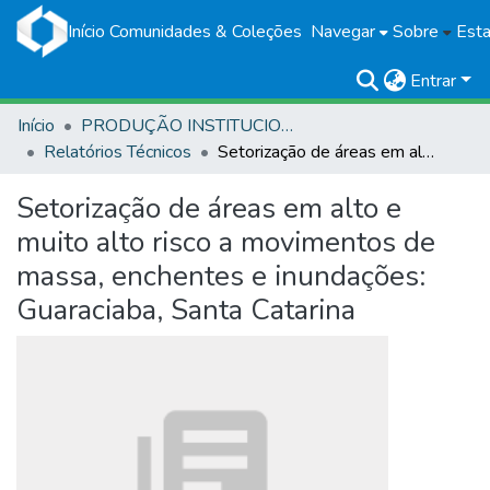
Início
Comunidades & Coleções
Navegar
Sobre
Esta
Entrar
Início
PRODUÇÃO INSTITUCIONAL
Relatórios Técnicos
Setorização de áreas em alto e muito alto risco a movimentos de massa, enchentes e inundações: Guaraciaba, Santa Catarina
Setorização de áreas em alto e
muito alto risco a movimentos de
massa, enchentes e inundações:
Guaraciaba, Santa Catarina