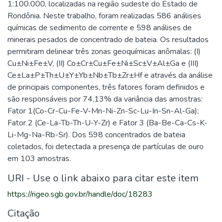
1:100.000, localizadas na região sudeste do Estado de
Rondônia. Neste trabalho, foram realizadas 586 análises
químicas de sedimento de corrente e 598 análises de
minerais pesados de concentrado de bateia. Os resultados
permitiram delinear três zonas geoquímicas anômalas: (I)
Cu±Ni±Fe±V, (II) Co±Cr±Cu±Fe±Ni±Sc±V±Al±Ga e (III)
Ce±La±P±Th±U±Y±Yb±Nb±Tb±Zr±Hf e através da análise
de principais componentes, três fatores foram definidos e
são responsáveis por 74,13% da variância das amostras:
Fator 1(Co-Cr-Cu-Fe-V-Mn-Ni-Zn-Sc-Lu-In-Sn-Al-Ga);
Fator 2 (Ce-La-Tb-Th-U-Y-Zr) e Fator 3 (Ba-Be-Ca-Cs-K-
Li-Mg-Na-Rb-Sr). Dos 598 concentrados de bateia
coletados, foi detectada a presença de partículas de ouro
em 103 amostras.
URI - Use o link abaixo para citar este item
https://rigeo.sgb.gov.br/handle/doc/18283
Citação