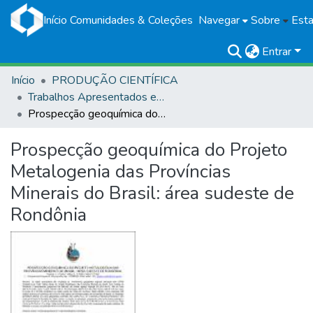
Início
Comunidades & Coleções
Navegar
Sobre
Esta
Entrar
Início
PRODUÇÃO CIENTÍFICA
Trabalhos Apresentados em Eventos
Prospecção geoquímica do Projeto Metalogenia das Províncias Minerais do Brasil: área sudeste de Rondônia
Prospecção geoquímica do Projeto
Metalogenia das Províncias
Minerais do Brasil: área sudeste de
Rondônia