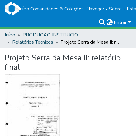
Início
Comunidades & Coleções
Navegar
Sobre
Esta
Entrar
Início
PRODUÇÃO INSTITUCIONAL
Relatórios Técnicos
Projeto Serra da Mesa II: relatório final
Projeto Serra da Mesa II: relatório
final