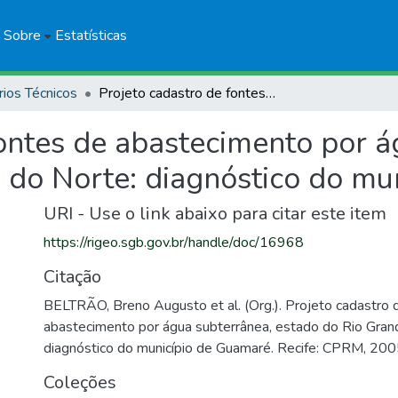
Sobre
Estatísticas
rios Técnicos
Projeto cadastro de fontes de abastecimento por água subterrânea, estado do Rio Grande do Norte: diagnóstico do município de Guamaré
fontes de abastecimento por á
 do Norte: diagnóstico do mu
URI - Use o link abaixo para citar este item
https://rigeo.sgb.gov.br/handle/doc/16968
Citação
BELTRÃO, Breno Augusto et al. (Org.). Projeto cadastro 
abastecimento por água subterrânea, estado do Rio Gran
diagnóstico do município de Guamaré. Recife: CPRM, 200
Coleções