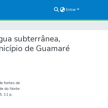
Entrar
gua subterrânea,
nicípio de Guamaré
de fontes de
de do Norte:
5. 11 p.