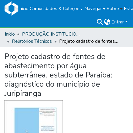
Início
Comunidades & Coleções
Navegar
Sobre
Esta
Entrar
Início
PRODUÇÃO INSTITUCIONAL
Relatórios Técnicos
Projeto cadastro de fontes de abastecimento por água subterrânea, estado de Paraíba: diagnóstico do município de Juripiranga
Projeto cadastro de fontes de
abastecimento por água
subterrânea, estado de Paraíba:
diagnóstico do município de
Juripiranga