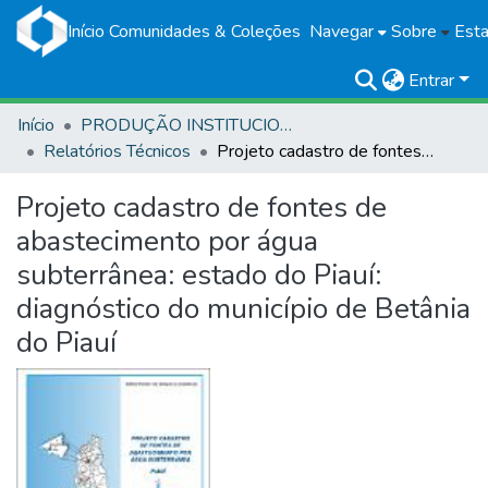
Início
Comunidades & Coleções
Navegar
Sobre
Esta
Entrar
Início
PRODUÇÃO INSTITUCIONAL
Relatórios Técnicos
Projeto cadastro de fontes de abastecimento por água subterrânea: estado do Piauí: diagnóstico do município de Betânia do Piauí
Projeto cadastro de fontes de
abastecimento por água
subterrânea: estado do Piauí:
diagnóstico do município de Betânia
do Piauí