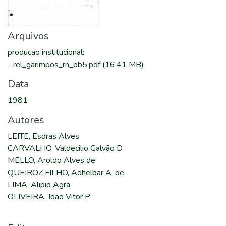
Arquivos
producao institucional
:
-
rel_garimpos_rn_pb5.pdf
(16.41 MB)
Data
1981
Autores
LEITE, Esdras Alves
CARVALHO, Valdecilio Galvão D
MELLO, Aroldo Alves de
QUEIROZ FILHO, Adhelbar A. de
LIMA, Alipio Agra
OLIVEIRA, João Vitor P