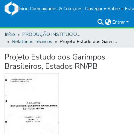
Início
Comunidades & Coleções
Navegar
Sobre
Esta
Entrar
Início
PRODUÇÃO INSTITUCIONAL
Relatórios Técnicos
Projeto Estudo dos Garimpos Brasileiros, Estados RN/PB
Projeto Estudo dos Garimpos
Brasileiros, Estados RN/PB