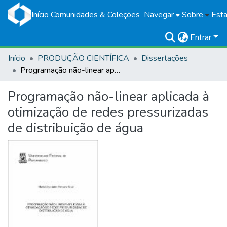
Início
Comunidades & Coleções
Navegar
Sobre
Esta
Entrar
Início
PRODUÇÃO CIENTÍFICA
Dissertações
Programação não-linear aplicada à otimização de redes pressurizadas de distribuição de água
Programação não-linear aplicada à
otimização de redes pressurizadas
de distribuição de água