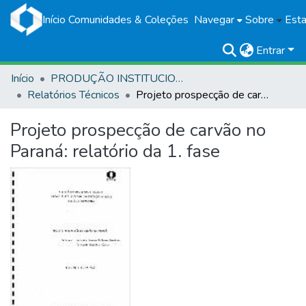
Início
Comunidades & Coleções
Navegar
Sobre
Esta
Entrar
Início
PRODUÇÃO INSTITUCIONAL
Relatórios Técnicos
Projeto prospecção de carvão no Paraná: relatório da 1. fase
Projeto prospecção de carvão no
Paraná: relatório da 1. fase