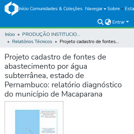
Início
Comunidades & Coleções
Navegar
Sobre
Esta
Entrar
Início
PRODUÇÃO INSTITUCIONAL
Relatórios Técnicos
Projeto cadastro de fontes de abastecimento por água subterrânea, estado de Pernambuco: relatório diagnóstico do município de Macaparana
Projeto cadastro de fontes de
abastecimento por água
subterrânea, estado de
Pernambuco: relatório diagnóstico
do município de Macaparana