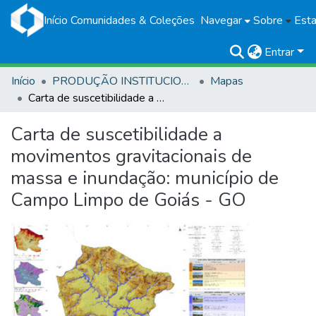
Início
Comunidades & Coleções
Navegar
Sobre
Esta
Entrar
Início
PRODUÇÃO INSTITUCIONAL
Mapas
Carta de suscetibilidade a movimentos gravitacionais de massa e inundação: município de Campo Limpo de Goiás - GO
Carta de suscetibilidade a
movimentos gravitacionais de
massa e inundação: município de
Campo Limpo de Goiás - GO