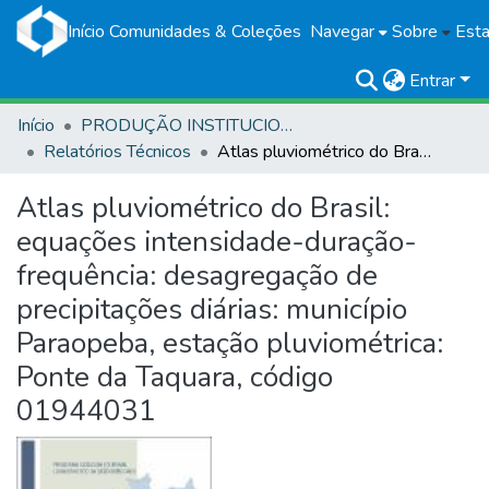
Início
Comunidades & Coleções
Navegar
Sobre
Esta
Entrar
Início
PRODUÇÃO INSTITUCIONAL
Relatórios Técnicos
Atlas pluviométrico do Brasil: equações intensidade-duração-frequência: desagregação de precipitações diárias: município Paraopeba, estação pluviométrica: Ponte da Taquara, código 01944031
Atlas pluviométrico do Brasil:
equações intensidade-duração-
frequência: desagregação de
precipitações diárias: município
Paraopeba, estação pluviométrica:
Ponte da Taquara, código
01944031