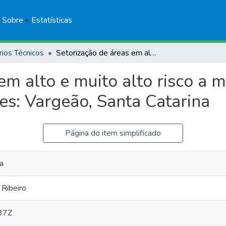
Sobre
Estatísticas
rios Técnicos
Setorização de áreas em alto e muito alto risco a movimentos de massa, enchentes e inundações: Vargeão, Santa Catarina
em alto e muito alto risco a
es: Vargeão, Santa Catarina
Página do item simplificado
a
Ribeiro
37Z