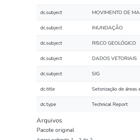
dc.subject
MOVIMENTO DE M
dc.subject
INUNDAÇÃO
dc.subject
RISCO GEOLÓGICO
dc.subject
DADOS VETORIAIS
dc.subject
SIG
dc.title
Setorização de áreas 
dc.type
Technical Report
Arquivos
Pacote original