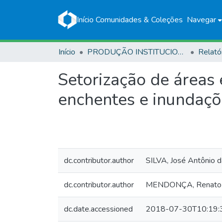
Início
Comunidades & Coleções
Navegar
Início
PRODUÇÃO INSTITUCIONAL
Relató
Setorização de áreas 
enchentes e inundaçõ
dc.contributor.author
SILVA, José Antônio d
dc.contributor.author
MENDONÇA, Renato 
dc.date.accessioned
2018-07-30T10:19: