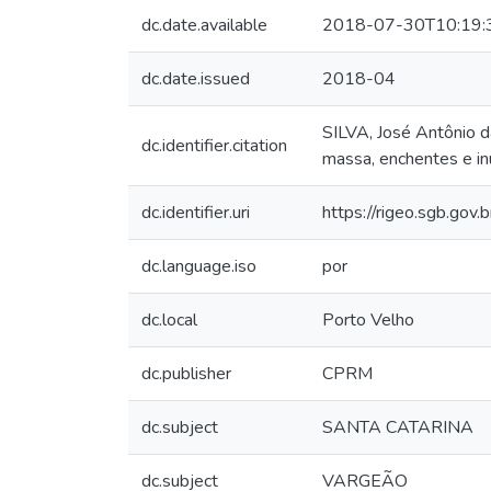
dc.date.available
2018-07-30T10:19:
dc.date.issued
2018-04
SILVA, José Antônio 
dc.identifier.citation
massa, enchentes e in
dc.identifier.uri
https://rigeo.sgb.gov
dc.language.iso
por
dc.local
Porto Velho
dc.publisher
CPRM
dc.subject
SANTA CATARINA
dc.subject
VARGEÃO