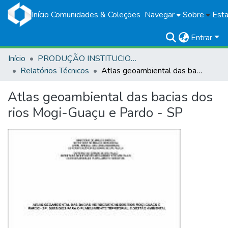
Início
Comunidades & Coleções
Navegar
Sobre
Esta
Entrar
Início
PRODUÇÃO INSTITUCIONAL
Relatórios Técnicos
Atlas geoambiental das bacias dos rios Mogi-Guaçu e Pardo - SP
Atlas geoambiental das bacias dos
rios Mogi-Guaçu e Pardo - SP