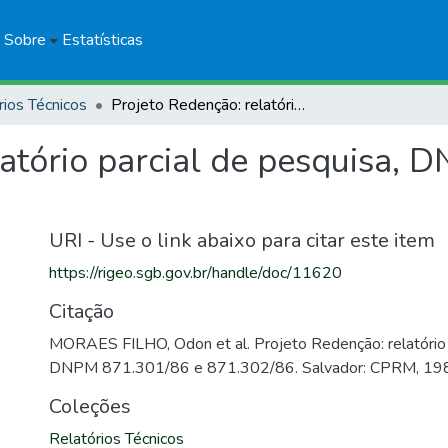
Sobre
Estatísticas
rios Técnicos
Projeto Redenção: relatório parcial de pesquisa, DNPM 871.301/86 e 871.302/86
latório parcial de pesquisa,
URI - Use o link abaixo para citar este item
https://rigeo.sgb.gov.br/handle/doc/11620
Citação
MORAES FILHO, Odon et al. Projeto Redenção: relatório p
DNPM 871.301/86 e 871.302/86. Salvador: CPRM, 19
Coleções
Relatórios Técnicos