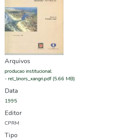
Arquivos
producao institucional
:
-
rel_linors_xangri.pdf
(5.66 MB)
Data
1995
Editor
CPRM
Tipo