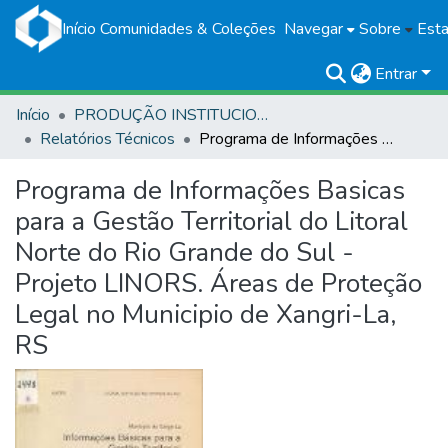
Início
Comunidades & Coleções
Navegar
Sobre
Esta
Entrar
Início
PRODUÇÃO INSTITUCIONAL
Relatórios Técnicos
Programa de Informações Basicas para a Gestão Territorial do Litoral Norte do Rio Grande do Sul - Projeto LINORS. Áreas de Proteção Legal no Municipio de Xangri-La, RS
Programa de Informações Basicas
para a Gestão Territorial do Litoral
Norte do Rio Grande do Sul -
Projeto LINORS. Áreas de Proteção
Legal no Municipio de Xangri-La,
RS