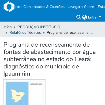
Início
Comunidades & Coleções
Navegar
Sobre
Esta
Entrar
Início
PRODUÇÃO INSTITUCIONAL
Relatórios Técnicos
Programa de recenseamento de fontes de abastecimento por água subterrânea no estado do Ceará: diagnóstico do município de Ipaumirim
Programa de recenseamento de
fontes de abastecimento por água
subterrânea no estado do Ceará:
diagnóstico do município de
Ipaumirim