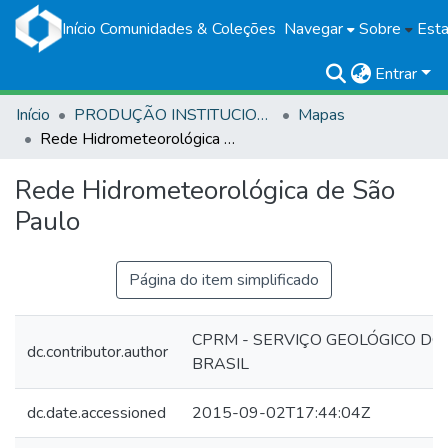
Início
Comunidades & Coleções
Navegar
Sobre
Esta
Entrar
Início
PRODUÇÃO INSTITUCIONAL
Mapas
Rede Hidrometeorológica de São Paulo
Rede Hidrometeorológica de São
Paulo
Página do item simplificado
CPRM - SERVIÇO GEOLÓGICO DO
dc.contributor.author
BRASIL
dc.date.accessioned
2015-09-02T17:44:04Z