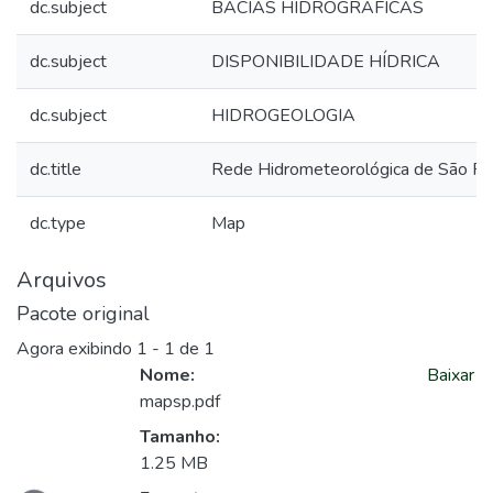
dc.subject
BACIAS HIDROGRÁFICAS
dc.subject
DISPONIBILIDADE HÍDRICA
dc.subject
HIDROGEOLOGIA
dc.title
Rede Hidrometeorológica de São Pa
dc.type
Map
Arquivos
Pacote original
Agora exibindo
1 - 1 de 1
Nome:
Baixar
mapsp.pdf
Tamanho:
1.25 MB