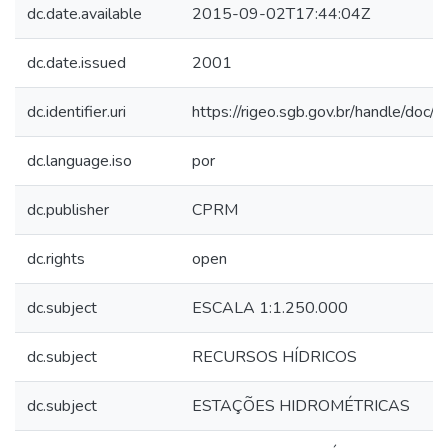
dc.date.available
2015-09-02T17:44:04Z
dc.date.issued
2001
dc.identifier.uri
https://rigeo.sgb.gov.br/handle/doc
dc.language.iso
por
dc.publisher
CPRM
dc.rights
open
dc.subject
ESCALA 1:1.250.000
dc.subject
RECURSOS HÍDRICOS
dc.subject
ESTAÇÕES HIDROMÉTRICAS