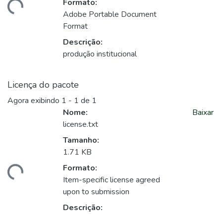
Formato:
regando...
Adobe Portable Document
Format
Descrição:
produção institucional
Licença do pacote
Agora exibindo
1 - 1 de 1
Nome:
Baixar
license.txt
Tamanho:
1.71 KB
Formato:
regando...
Item-specific license agreed
upon to submission
Descrição: