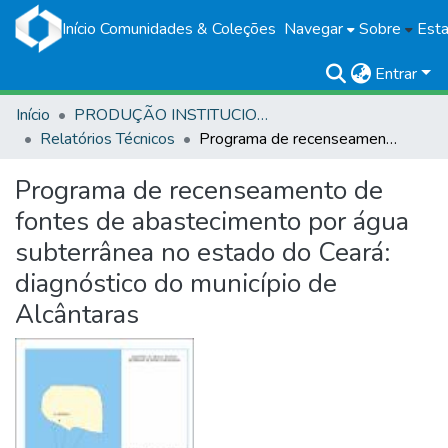
Início
Comunidades & Coleções
Navegar
Sobre
Esta
Entrar
Início
PRODUÇÃO INSTITUCIONAL
Relatórios Técnicos
Programa de recenseamento de fontes de abastecimento por água subterrânea no estado do Ceará: diagnóstico do município de Alcântaras
Programa de recenseamento de
fontes de abastecimento por água
subterrânea no estado do Ceará:
diagnóstico do município de
Alcântaras