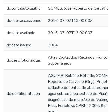
dc.contributor.author
GOMES, José Roberto de Carvalho
dc.date.accessioned
2016-07-07T13:00:00Z
dc.date.available
2016-07-07T13:00:00Z
dc.date.issued
2004
Atlas Digital dos Recursos Hídricos
dc.description.notas
Subterrâneos
AGUIAR, Robério Bôto de; GOMES, 
Roberto de Carvalho (Org.). Projeto
cadastro de fontes de abasteciment
dc.identifier.citation
água subterrânea: estado do Piauí:
diagnóstico do município de Valença 
Piauí. Fortaleza: CPRM, 2004. 8 p. 1
mapa.