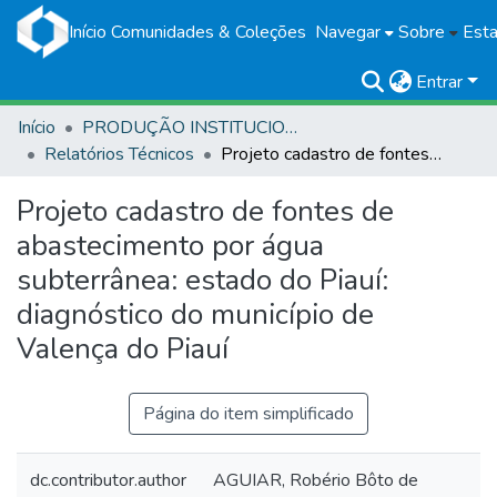
Início
Comunidades & Coleções
Navegar
Sobre
Esta
Entrar
Início
PRODUÇÃO INSTITUCIONAL
Relatórios Técnicos
Projeto cadastro de fontes de abastecimento por água subterrânea: estado do Piauí: diagnóstico do município de Valença do Piauí
Projeto cadastro de fontes de
abastecimento por água
subterrânea: estado do Piauí:
diagnóstico do município de
Valença do Piauí
Página do item simplificado
dc.contributor.author
AGUIAR, Robério Bôto de