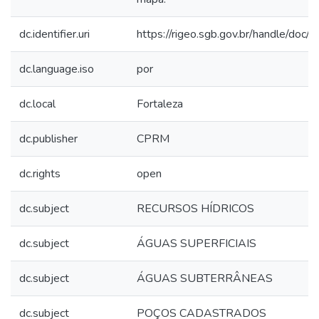
dc.identifier.uri
https://rigeo.sgb.gov.br/handle/doc
dc.language.iso
por
dc.local
Fortaleza
dc.publisher
CPRM
dc.rights
open
dc.subject
RECURSOS HÍDRICOS
dc.subject
ÁGUAS SUPERFICIAIS
dc.subject
ÁGUAS SUBTERRÂNEAS
dc.subject
POÇOS CADASTRADOS