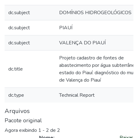
dc.subject
DOMÍNIOS HIDROGEOLÓGICOS
dc.subject
PIAUÍ
dc.subject
VALENÇA DO PIAUÍ
Projeto cadastro de fontes de
abastecimento por água subterrânea
dc.title
estado do Piauí: diagnóstico do munic
de Valença do Piauí
dc.type
Technical Report
Arquivos
Pacote original
Agora exibindo
1 - 2 de 2
Nome:
Baixar