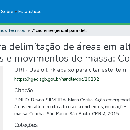
Sobre
Estatísticas
rios Técnicos
Ação emergencial para delimitação de áreas em alto e muito alto risco a enchentes, inundações e movimentos de massa: Conchal, São Paulo
 delimitação de áreas em alto
s e movimentos de massa: Co
URI - Use o link abaixo para citar este item
https://rigeo.sgb.gov.br/handle/doc/20232
Citação
PINHO, Deyna; SILVEIRA, Maria Cecília. Ação emergencial
áreas em alto e muito alto risco a enchentes, inundaçõe
massa: Conchal, São Paulo. São Paulo: CPRM, 2015.
Coleções