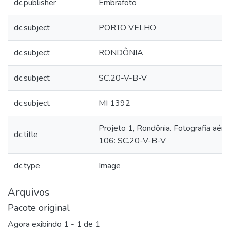
dc.publisher
Embrafoto
dc.subject
PORTO VELHO
dc.subject
RONDÔNIA
dc.subject
SC.20-V-B-V
dc.subject
MI 1392
Projeto 1, Rondônia. Fotografia aére
dc.title
106: SC.20-V-B-V
dc.type
Image
Arquivos
Pacote original
Agora exibindo
1 - 1 de 1