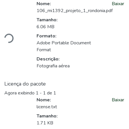
Nome:
Baixar
106_mi1392_projeto_1_rondonia.pdf
Tamanho:
gando...
6.06 MB
Formato:
Adobe Portable Document
Format
Descrição:
Fotografia aérea
Licença do pacote
Agora exibindo
1 - 1 de 1
Nome:
Baixar
license.txt
Tamanho:
1.71 KB