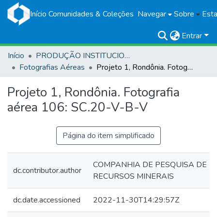
Início
Comunidades & Coleções
Navegar
Sobre
Esta
Entrar
Início
PRODUÇÃO INSTITUCIONAL
Fotografias Aéreas
Projeto 1, Rondônia. Fotografia aérea 106: SC.20-V-B-V
Projeto 1, Rondônia. Fotografia
aérea 106: SC.20-V-B-V
Página do item simplificado
COMPANHIA DE PESQUISA DE
dc.contributor.author
RECURSOS MINERAIS
dc.date.accessioned
2022-11-30T14:29:57Z