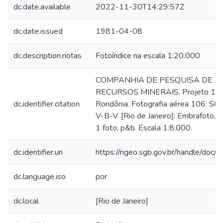
dc.date.available
2022-11-30T14:29:57Z
dc.date.issued
1981-04-08
dc.description.notas
Fotoíndice na escala 1:20.000
COMPANHIA DE PESQUISA DE
RECURSOS MINERAIS. Projeto 1,
dc.identifier.citation
Rondônia. Fotografia aérea 106: SC
V-B-V. [Rio de Janeiro]: Embrafoto, 
1 foto; p&b. Escala 1:8.000.
dc.identifier.uri
https://rigeo.sgb.gov.br/handle/doc
dc.language.iso
por
dc.local
[Rio de Janeiro]