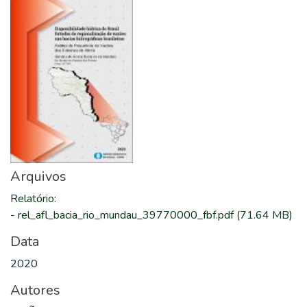
Arquivos
Relatório
:
-
rel_afl_bacia_rio_mundau_39770000_fbf.pdf
(71.64 MB)
Data
2020
Autores