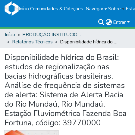
Início
Comunidades & Coleções
Navegar
Sobre
Esta
Entrar
Início
PRODUÇÃO INSTITUCIONAL
Relatórios Técnicos
Disponibilidade hídrica do Brasil: estudos de regionalização nas bacias hidrográficas brasileiras. Análise de frequência de sistemas de alerta: Sistema de Alerta Bacia do Rio Mundaú, Rio Mundaú, Estação Fluviométrica Fazenda Boa Fortuna, código: 39770000
Disponibilidade hídrica do Brasil:
estudos de regionalização nas
bacias hidrográficas brasileiras.
Análise de frequência de sistemas
de alerta: Sistema de Alerta Bacia
do Rio Mundaú, Rio Mundaú,
Estação Fluviométrica Fazenda Boa
Fortuna, código: 39770000