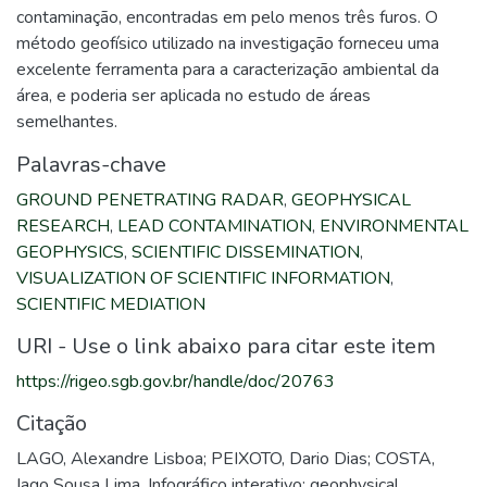
contaminação, encontradas em pelo menos três furos. O
método geofísico utilizado na investigação forneceu uma
excelente ferramenta para a caracterização ambiental da
área, e poderia ser aplicada no estudo de áreas
semelhantes.
Palavras-chave
GROUND PENETRATING RADAR
,
GEOPHYSICAL
RESEARCH
,
LEAD CONTAMINATION
,
ENVIRONMENTAL
GEOPHYSICS
,
SCIENTIFIC DISSEMINATION
,
VISUALIZATION OF SCIENTIFIC INFORMATION
,
SCIENTIFIC MEDIATION
URI - Use o link abaixo para citar este item
https://rigeo.sgb.gov.br/handle/doc/20763
Citação
LAGO, Alexandre Lisboa; PEIXOTO, Dario Dias; COSTA,
Iago Sousa Lima. Infográfico interativo: geophysical