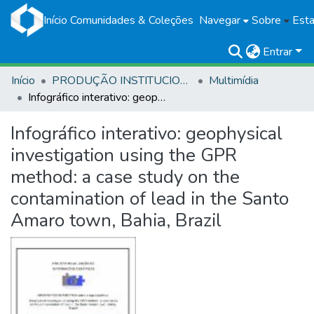
Início
Comunidades & Coleções
Navegar
Sobre
Esta
Entrar
Início
PRODUÇÃO INSTITUCIONAL
Multimídia
Infográfico interativo: geophysical investigation using the GPR method: a case study on the contamination of lead in the Santo Amaro town, Bahia, Brazil
Infográfico interativo: geophysical
investigation using the GPR
method: a case study on the
contamination of lead in the Santo
Amaro town, Bahia, Brazil