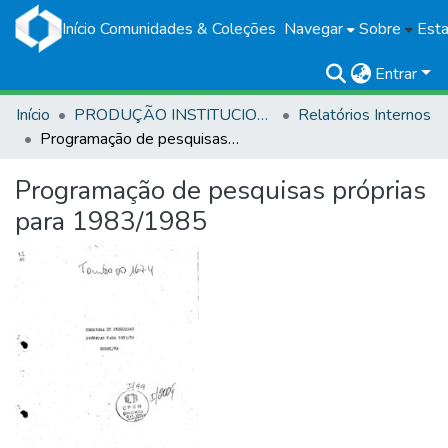
Início
Comunidades & Coleções
Navegar
Sobre
Esta
Entrar
Início
PRODUÇÃO INSTITUCIONAL
Relatórios Internos
Programação de pesquisas próprias para 1983/1985
Programação de pesquisas próprias
para 1983/1985