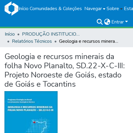
Início
Comunidades & Coleções
Navegar
Sobre
Esta
Entrar
Início
PRODUÇÃO INSTITUCIONAL
Relatórios Técnicos
Geologia e recursos minerais da folha Novo Planalto, SD.22-X-C-III: Projeto Noroeste de Goiás, estado de Goiás e Tocantins
Geologia e recursos minerais da
folha Novo Planalto, SD.22-X-C-III:
Projeto Noroeste de Goiás, estado
de Goiás e Tocantins