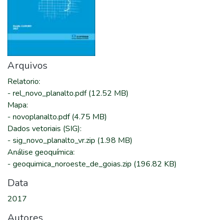
Arquivos
Relatorio
:
-
rel_novo_planalto.pdf
(12.52 MB)
Mapa
:
-
novoplanalto.pdf
(4.75 MB)
Dados vetoriais (SIG)
:
-
sig_novo_planalto_vr.zip
(1.98 MB)
Análise geoquímica
:
-
geoquimica_noroeste_de_goias.zip
(196.82 KB)
Data
2017
Autores