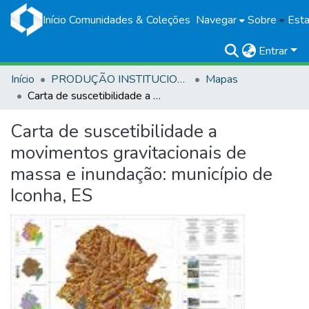
Início
Comunidades & Coleções
Navegar
Sobre
Esta
Entrar
Início
PRODUÇÃO INSTITUCIONAL
Mapas
Carta de suscetibilidade a movimentos gravitacionais de massa e inundação: município de Iconha, ES
Carta de suscetibilidade a
movimentos gravitacionais de
massa e inundação: município de
Iconha, ES