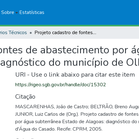
Sobre
Estatísticas
rios Técnicos
Projeto cadastro de fontes de abastecimento por água subterrânea estado de Alagoas: diagnóstico do município de Olho d'Água do Casado
fontes de abastecimento por 
iagnóstico do município de O
URI - Use o link abaixo para citar este item
https://rigeo.sgb.gov.br/handle/doc/15302
Citação
MASCARENHAS, João de Castro; BELTRÃO, Breno Aug
JUNIOR, Luiz Carlos de (Org.). Projeto cadastro de fonte
por água subterrânea Estado de Alagoas: diagnóstico do 
d'Água do Casado. Recife: CPRM, 2005.