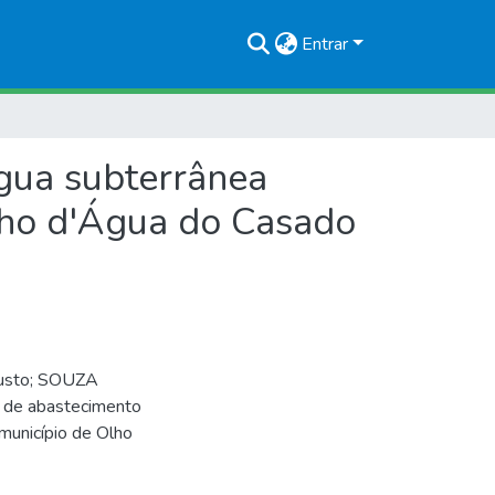
Entrar
água subterrânea
lho d'Água do Casado
usto; SOUZA
s de abastecimento
município de Olho