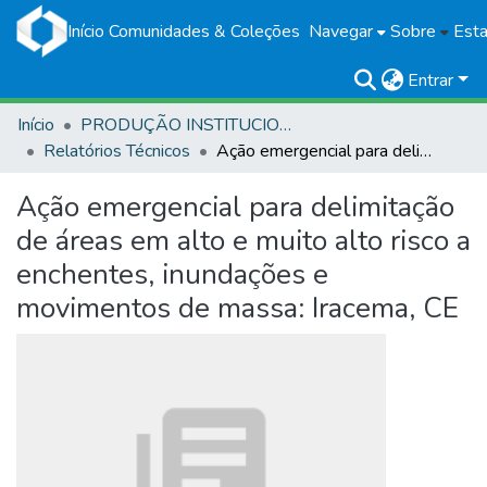
Início
Comunidades & Coleções
Navegar
Sobre
Esta
Entrar
Início
PRODUÇÃO INSTITUCIONAL
Relatórios Técnicos
Ação emergencial para delimitação de áreas em alto e muito alto risco a enchentes, inundações e movimentos de massa: Iracema, CE
Ação emergencial para delimitação
de áreas em alto e muito alto risco a
enchentes, inundações e
movimentos de massa: Iracema, CE