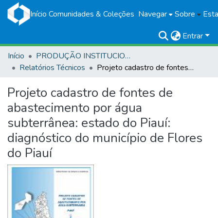
Início
Comunidades & Coleções
Navegar
Sobre
Esta
Entrar
Início
PRODUÇÃO INSTITUCIONAL
Relatórios Técnicos
Projeto cadastro de fontes de abastecimento por água subterrânea: estado do Piauí: diagnóstico do município de Flores do Piauí
Projeto cadastro de fontes de
abastecimento por água
subterrânea: estado do Piauí:
diagnóstico do município de Flores
do Piauí