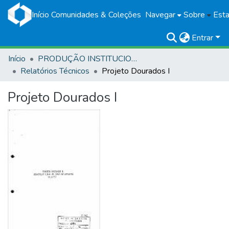
Início
Comunidades & Coleções
Navegar
Sobre
Esta
Entrar
Início
PRODUÇÃO INSTITUCIONAL
Relatórios Técnicos
Projeto Dourados I
Projeto Dourados I