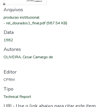
Arquivos
producao institucional
:
-
rel_dourados1_final.pdf
(987.54 KB)
Data
1982
Autores
OLIVEIRA, Cesar Camargo de
Editor
CPRM
Tipo
Technical Report
URI - Use o link abaixo para citar este item