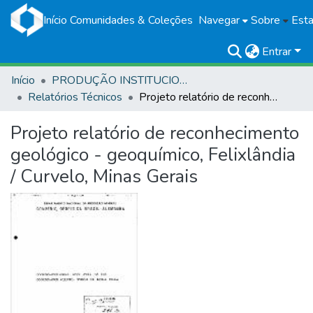
Início
Comunidades & Coleções
Navegar
Sobre
Esta
Entrar
Início
PRODUÇÃO INSTITUCIONAL
Relatórios Técnicos
Projeto relatório de reconhecimento geológico - geoquímico, Felixlândia / Curvelo, Minas Gerais
Projeto relatório de reconhecimento
geológico - geoquímico, Felixlândia
/ Curvelo, Minas Gerais