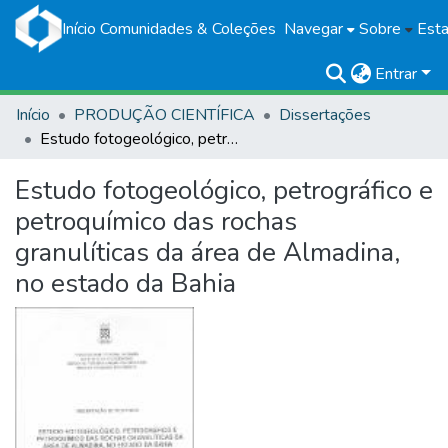
Início
Comunidades & Coleções
Navegar
Sobre
Esta
Entrar
Início
PRODUÇÃO CIENTÍFICA
Dissertações
Estudo fotogeológico, petrográfico e petroquímico das rochas granulíticas da área de Almadina, no estado da Bahia
Estudo fotogeológico, petrográfico e
petroquímico das rochas
granulíticas da área de Almadina,
no estado da Bahia